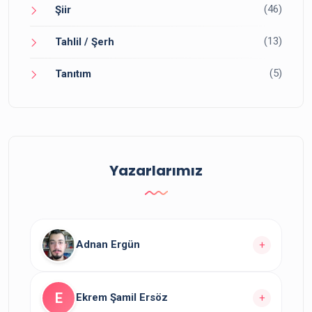
(46)
Şiir
(13)
Tahlil / Şerh
(5)
Tanıtım
Yazarlarımız
Adnan Ergün
+
Yazarın
yazısı bulunuyor.
10
E
Ekrem Şamil Ersöz
+