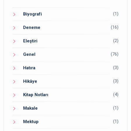
(1)
Biyografi
(16)
Deneme
(2)
Eleştiri
(76)
Genel
(3)
Hatıra
(3)
Hikâye
(4)
Kitap Notları
(1)
Makale
(1)
Mektup