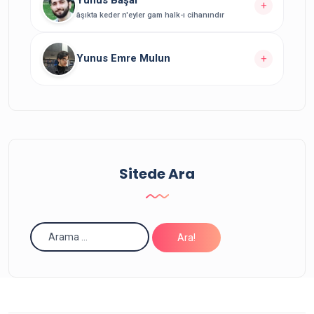
+
âşıkta keder n'eyler gam halk-ı cihanındır
Yazarın Tüm Yazılarını Görüntüle
Yazarın
yazısı bulunuyor.
28
Yunus Emre Mulun
+
Yazarın Tüm Yazılarını Görüntüle
Yazarın
yazısı bulunuyor.
11
Yazarın Tüm Yazılarını Görüntüle
Sitede Ara