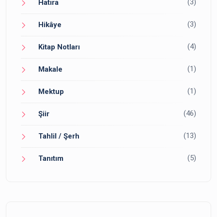
(3)
Hatıra
(3)
Hikâye
(4)
Kitap Notları
(1)
Makale
(1)
Mektup
(46)
Şiir
(13)
Tahlil / Şerh
(5)
Tanıtım