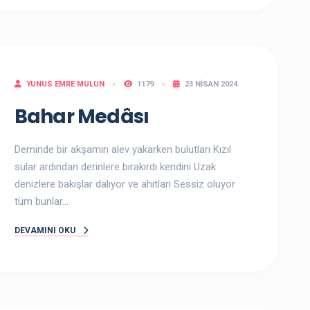
YUNUS EMRE MULUN
1179
23 NISAN 2024
Bahar Medâsı
Deminde bir akşamın alev yakarken bulutları Kızıl
sular ardından derinlere bırakırdı kendini Uzak
denizlere bakışlar dalıyor ve ahıtları Sessiz oluyor
tüm bunlar...
DEVAMINI OKU