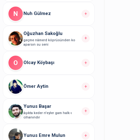
Yazarın
yazısı bulunuyor.
2
N
Nuh Gülmez
+
Yazarın Tüm Yazılarını Görüntüle
Oğuzhan Sakoğlu
Yazarın
yazısı bulunuyor.
1
+
geçme nâmerd köprüsünden ko
aparsın su seni
Yazarın Tüm Yazılarını Görüntüle
Yazarın
yazısı bulunuyor.
5
O
Olcay Köybaşı
+
Yazarın Tüm Yazılarını Görüntüle
Yazarın
yazısı bulunuyor.
1
Ömer Aytin
+
Yazarın Tüm Yazılarını Görüntüle
Yunus Başar
Yazarın
yazısı bulunuyor.
1
+
âşıkta keder n'eyler gam halk-ı
cihanındır
Yazarın Tüm Yazılarını Görüntüle
Yazarın
yazısı bulunuyor.
28
Yunus Emre Mulun
+