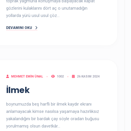
toprak yağmurla konuşmaya başlayacak kapat
gözlerini kulaklarını dört aç o unutamadığın
yollarda yürü usul usul çöz...
DEVAMINI OKU
MEHMET EMIN ÜNAL
1002
26 KASIM 2024
İlmek
boynumuzda beş harfli bir ilmek kaydır ekranı
anlamayacak kimse nasılsa yaşamaya hazırlıksız
yakalandığını bir bardak çay söyle oradan buğusu
yorulmamış olsun davetkâr...