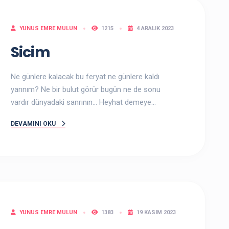
YUNUS EMRE MULUN
1215
4 ARALIK 2023
Sicim
Ne günlere kalacak bu feryat ne günlere kaldı
yarınım? Ne bir bulut görür bugün ne de sonu
vardır dünyadaki sanrının… Heyhat demeye...
DEVAMINI OKU
YUNUS EMRE MULUN
1383
19 KASIM 2023