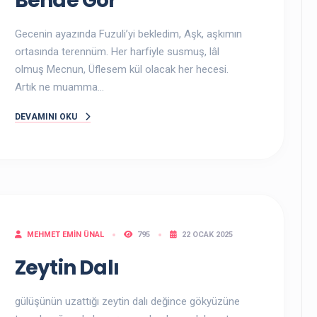
Bende Gör
Gecenin ayazında Fuzuli’yi bekledim, Aşk, aşkımın
ortasında terennüm. Her harfiyle susmuş, lâl
olmuş Mecnun, Üflesem kül olacak her hecesi.
Artık ne muamma...
DEVAMINI OKU
MEHMET EMIN ÜNAL
795
22 OCAK 2025
Zeytin Dalı
gülüşünün uzattığı zeytin dalı değince gökyüzüne