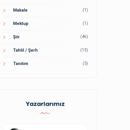
(1)
Makale
(1)
Mektup
(46)
Şiir
(13)
Tahlil / Şerh
(5)
Tanıtım
Yazarlarımız