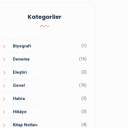
Kategoriler
(1)
Biyografi
(16)
Deneme
(2)
Eleştiri
(76)
Genel
(3)
Hatıra
(3)
Hikâye
(4)
Kitap Notları