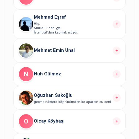
Yazarın Tüm Yazılarını Görüntüle
Mehmed Eşref
Yazarın
yazısı bulunuyor.
2
+
Hiç.
Mürid-i Edebiyye.
Yazarın Tüm Yazılarını Görüntüle
İstanbul'dan kaçmak istiyor.
Yazarın
yazısı bulunuyor.
12
Mehmet Emin Ünal
+
Yazarın Tüm Yazılarını Görüntüle
Yazarın
yazısı bulunuyor.
2
N
Nuh Gülmez
+
Yazarın Tüm Yazılarını Görüntüle
Yazarın
yazısı bulunuyor.
1
Oğuzhan Sakoğlu
+
geçme nâmerd köprüsünden ko aparsın su seni
Yazarın Tüm Yazılarını Görüntüle
Yazarın
yazısı bulunuyor.
5
O
Olcay Köybaşı
+
Yazarın Tüm Yazılarını Görüntüle