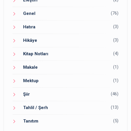
Eleştiri
(76)
Genel
(3)
Hatıra
(3)
Hikâye
(4)
Kitap Notları
(1)
Makale
(1)
Mektup
(46)
Şiir
(13)
Tahlil / Şerh
(5)
Tanıtım