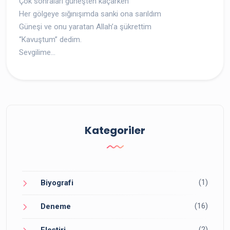
Çok sonraları güneşten kaçarken
Her gölgeye sığınışımda sanki ona sarıldım
Güneşi ve onu yaratan Allah’a şükrettim
“Kavuştum” dedim.
Sevgilime…
Kategoriler
(1)
Biyografi
(16)
Deneme
(2)