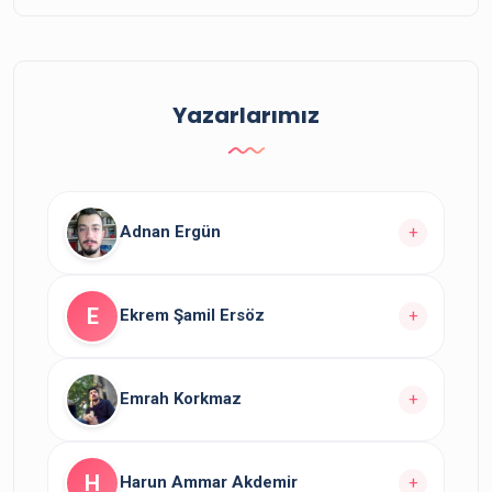
Yazarlarımız
Adnan Ergün
+
Yazarın
yazısı bulunuyor.
10
E
Ekrem Şamil Ersöz
+
Yazarın Tüm Yazılarını Görüntüle
Yazarın
yazısı bulunuyor.
1
Emrah Korkmaz
+
Yazarın Tüm Yazılarını Görüntüle
Yazarın
yazısı bulunuyor.
4
H
Harun Ammar Akdemir
+