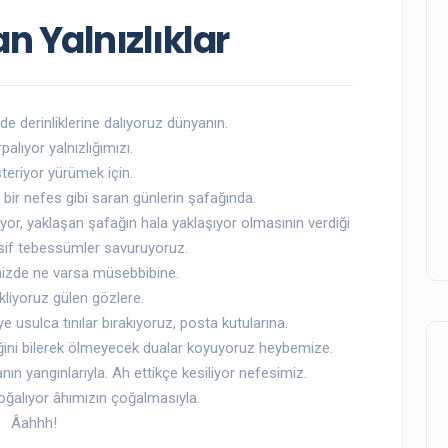
n Yalnızlıklar
de derinliklerine dalıyoruz dünyanın.
palıyor yalnızlığımızı.
teriyor yürümek için.
e bir nefes gibi saran günlerin şafağında.
yor, yaklaşan şafağın hala yaklaşıyor olmasının verdiği
sif tebessümler savuruyoruz.
izde ne varsa müsebbibine.
kliyoruz gülen gözlere.
 usulca tınılar bırakıyoruz, posta kutularına.
iğini bilerek ölmeyecek dualar koyuyoruz heybemize.
ın yangınlarıyla. Ah ettikçe kesiliyor nefesimiz.
oğalıyor âhımızın çoğalmasıyla.
Âahhh!