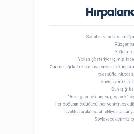
Hırpalana
Sabahın sessiz serinliğin
Rüzgar hır
Yollar gös
Yolları gösteriyor içimizi inc
Günün ışığı kalbimize inse sızılar dokunduru
teessüfle. Mütees
Savuruyoruz içim
Gün ışığı be
“Ama geçecek hepsi, geçecek.” diye
Her doğanın öldüğünü, her yeninin eskid
Tevekkül aralarına ah ekliyoruz dünyan
Söyleyeceklerimiz ç