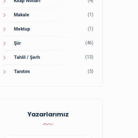
(4)
Kitap Notları
(1)
Makale
(1)
Mektup
(46)
Şiir
(13)
Tahlil / Şerh
(5)
Tanıtım
Yazarlarımız