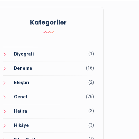
Kategoriler
(1)
Biyografi
(16)
Deneme
(2)
Eleştiri
(76)
Genel
(3)
Hatıra
(3)
Hikâye