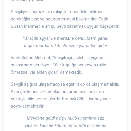
Sevgiliye ulaşmak için rakip ile mücadele edilmesi
gerektiğini açık ve net göstermesi bakımından Fatih
Sultan Mehmed’e ait şu beyti zikretmek uygun düşecektir:
Yâr içün ağyar ile merdane cenk itsem gerek
İt gibi murdar rakîb ölmezse yâr elden gider
Fatih Sultan Mehmet, “Sevgili için, rakîb ile yiğitçe
savaşmam gerekiyor. Eğer köpeğe benzeyen rakîb
ölmezse, yâr elden gider” demektedir.
Sevgili aşığına ulaşamadıysa eğer rakip de ulaşmamalıdır.
Kimi şairler ise rakibe olan husumetlerini biraz da
nükteyle dile getirmişlerdir. Bosnalı Sâbit, bir beytinde
şöyle demektedir:
Meydâne geldi na’ş-ı rakîb-i nemîme-sâz
Huzûr-ı kalb ile kıldım ömrümde bir nemâz