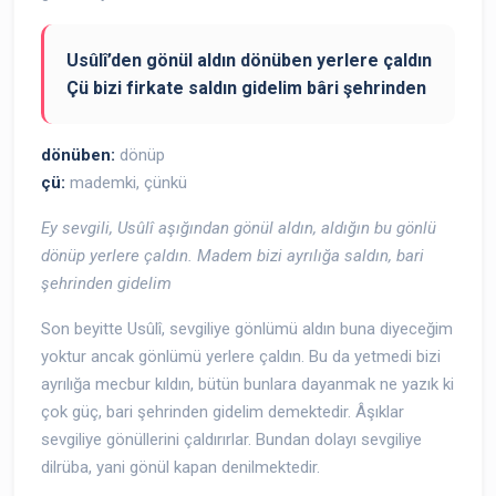
Usûlî’den gönül aldın dönüben yerlere çaldın
Çü bizi firkate saldın gidelim bâri şehrinden
dönüben:
dönüp
çü:
mademki, çünkü
Ey sevgili, Usûlî aşığından gönül aldın, aldığın bu gönlü
dönüp yerlere çaldın. Madem bizi ayrılığa saldın, bari
şehrinden gidelim
Son beyitte Usûlî, sevgiliye gönlümü aldın buna diyeceğim
yoktur ancak gönlümü yerlere çaldın. Bu da yetmedi bizi
ayrılığa mecbur kıldın, bütün bunlara dayanmak ne yazık ki
çok güç, bari şehrinden gidelim demektedir. Âşıklar
sevgiliye gönüllerini çaldırırlar. Bundan dolayı sevgiliye
dilrüba, yani gönül kapan denilmektedir.