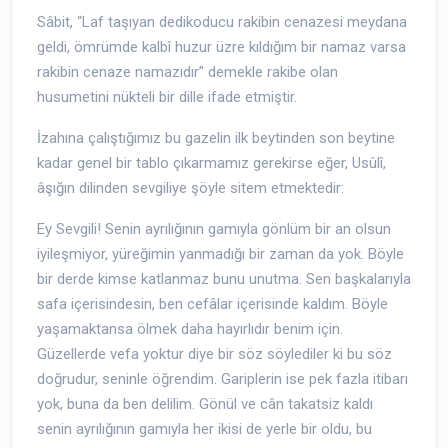
Sâbit, “Laf taşıyan dedikoducu rakibin cenazesi meydana
geldi, ömrümde kalbî huzur üzre kıldığım bir namaz varsa
rakibin cenaze namazıdır” demekle rakibe olan
husumetini nükteli bir dille ifade etmiştir.
İzahına çalıştığımız bu gazelin ilk beytinden son beytine
kadar genel bir tablo çıkarmamız gerekirse eğer, Usûlî,
âşığın dilinden sevgiliye şöyle sitem etmektedir:
Ey Sevgili! Senin ayrılığının gamıyla gönlüm bir an olsun
iyileşmiyor, yüreğimin yanmadığı bir zaman da yok. Böyle
bir derde kimse katlanmaz bunu unutma. Sen başkalarıyla
safa içerisindesin, ben cefâlar içerisinde kaldım. Böyle
yaşamaktansa ölmek daha hayırlıdır benim için.
Güzellerde vefa yoktur diye bir söz söylediler ki bu söz
doğrudur, seninle öğrendim. Gariplerin ise pek fazla itibarı
yok, buna da ben delilim. Gönül ve cân takatsiz kaldı
senin ayrılığının gamıyla her ikisi de yerle bir oldu, bu