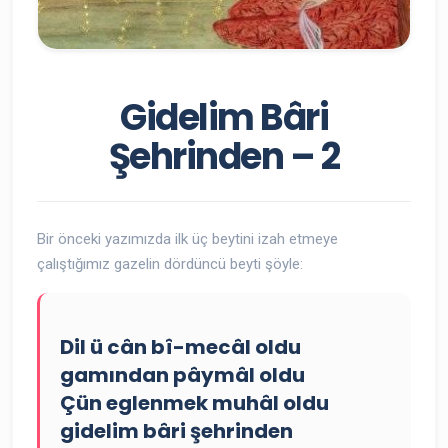
Gidelim Bâri
Şehrinden – 2
Bir önceki yazımızda ilk üç beytini izah etmeye
çalıştığımız gazelin dördüncü beyti şöyle:
Dil ü cân bî-mecâl oldu
gamından pâymâl oldu
Çün eglenmek muhâl oldu
gidelim bâri şehrinden