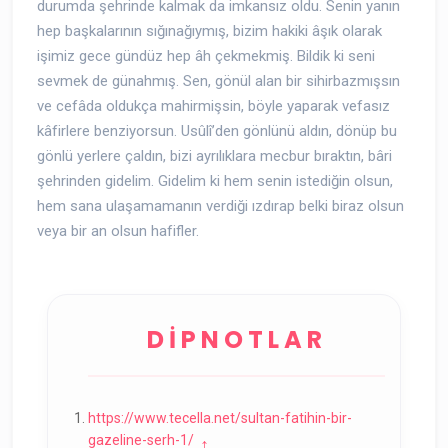
durumda şehrinde kalmak da imkansız oldu. Senin yanın
hep başkalarının sığınağıymış, bizim hakiki âşık olarak
işimiz gece gündüz hep âh çekmekmiş. Bildik ki seni
sevmek de günahmış. Sen, gönül alan bir sihirbazmışsın
ve cefâda oldukça mahirmişsin, böyle yaparak vefasız
kâfirlere benziyorsun. Usûlî’den gönlünü aldın, dönüp bu
gönlü yerlere çaldın, bizi ayrılıklara mecbur bıraktın, bâri
şehrinden gidelim. Gidelim ki hem senin istediğin olsun,
hem sana ulaşamamanın verdiği ızdırap belki biraz olsun
veya bir an olsun hafifler.
https://www.tecella.net/sultan-fatihin-bir-
gazeline-serh-1/