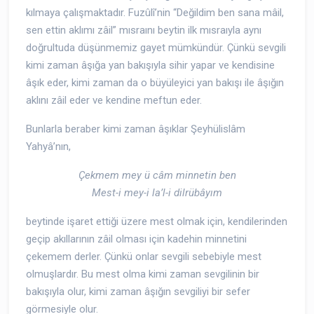
kılmaya çalışmaktadır. Fuzûlî’nin “Değildim ben sana mâil,
sen ettin aklımı zâil” mısraını beytin ilk mısraıyla aynı
doğrultuda düşünmemiz gayet mümkündür. Çünkü sevgili
kimi zaman âşığa yan bakışıyla sihir yapar ve kendisine
âşık eder, kimi zaman da o büyüleyici yan bakışı ile âşığın
aklını zâil eder ve kendine meftun eder.
Bunlarla beraber kimi zaman âşıklar Şeyhülislâm
Yahyâ’nın,
Çekmem mey ü câm minnetin ben
Mest-i mey-i la’l-i dilrübâyım
beytinde işaret ettiği üzere mest olmak için, kendilerinden
geçip akıllarının zâil olması için kadehin minnetini
çekemem derler. Çünkü onlar sevgili sebebiyle mest
olmuşlardır. Bu mest olma kimi zaman sevgilinin bir
bakışıyla olur, kimi zaman âşığın sevgiliyi bir sefer
görmesiyle olur.