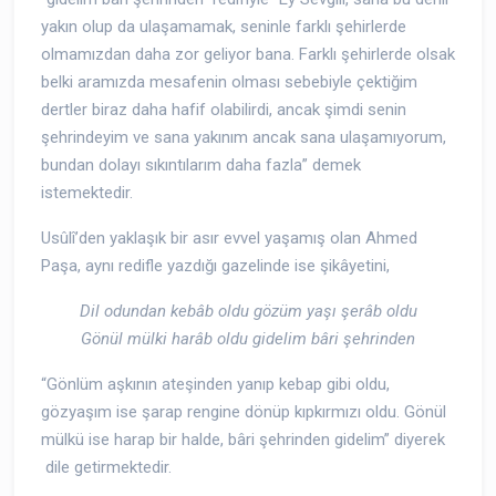
yakın olup da ulaşamamak, seninle farklı şehirlerde
olmamızdan daha zor geliyor bana. Farklı şehirlerde olsak
belki aramızda mesafenin olması sebebiyle çektiğim
dertler biraz daha hafif olabilirdi, ancak şimdi senin
şehrindeyim ve sana yakınım ancak sana ulaşamıyorum,
bundan dolayı sıkıntılarım daha fazla” demek
istemektedir.
Usûlî’den yaklaşık bir asır evvel yaşamış olan Ahmed
Paşa, aynı redifle yazdığı gazelinde ise şikâyetini,
Dil odundan kebâb oldu gözüm yaşı şerâb oldu
Gönül mülki harâb oldu gidelim bâri şehrinden
“Gönlüm aşkının ateşinden yanıp kebap gibi oldu,
gözyaşım ise şarap rengine dönüp kıpkırmızı oldu. Gönül
mülkü ise harap bir halde, bâri şehrinden gidelim” diyerek
dile getirmektedir.