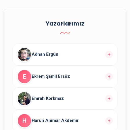
Yazarlarımız
Adnan Ergün
+
Yazarın
yazısı bulunuyor.
10
E
Ekrem Şamil Ersöz
+
Yazarın Tüm Yazılarını Görüntüle
Yazarın
yazısı bulunuyor.
1
Emrah Korkmaz
+
Yazarın Tüm Yazılarını Görüntüle
Yazarın
yazısı bulunuyor.
4
H
Harun Ammar Akdemir
+
Yazarın Tüm Yazılarını Görüntüle