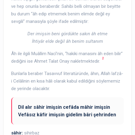
ve hep onunla beraberdir. Sahibi belli olmayan bir beyitte
bu durum “âh edip etmemek benim elimde değil ey
sevgili” manasıyla şöyle ifade edilmiştir:
Der imişsin beni gördükte sakın âh etme
İhtiyâr elde değil âh benim sultanım
Âh ile ilgili Muâllim Nacî’nin, “hakiki manasını âh eden bilir”
2
dediğini ise Ahmet Talat Onay nakletmektedir.
Bunlarla beraber Tasavvuf literatüründe, âhın, Allah lafzâ-
i Celâlinin en kısa hâli olarak kabul edildiğini söylememiz
de yerinde olacaktır.
Dil alır sâhir imişsin cefâda mâhir imişsin
Vefâsız kâfir imişsin gidelim bâri şehrinden
sâhir:
sihirbaz