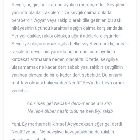
Sevgili, aşığını her zaman ayrılığa muhtaç eder. Sevgilinin
yanında olanlar rakiplerdir ve sevgili daima onlarla
beraberdir. Ağyar veya rakip olarak dile getirilen bu aşk
hikâyesinin üçüncü karakteri aşığın daima karşısındadır.
Yer yer âşıklar, rakibi oldukça ağır ifadelerle eleştirirler.
Sevgiliye ulaşamamak aşığa belki eziyet verecektir, ancak
rakiplerin sevgilinin yanında bulunması bu eziyetinin
katbekat artmasına neden olacaktır. Özetle, sevgiliye
ulaşamamak ne kadar dert sebebiyse, rakibin sevgilinin
yanında olması da bir o kadar dert sebebidir. Bu anlamı
muhtevi olması bakımından Necâtî Bey’in bir beyti örnek
verilebilir:
Acır isen gel Necâtî-i derd-mende acı kim.
Ne leb-i dilber nasib oldu ne helvā-yı rakîb
Yani, Ey merhametli kimse! Acıyacaksan eğer gel dertli
Necâtî’ye acı. Ne sevgiliye kavuşabildi ne de rakibin
helvasını yiyebildi.