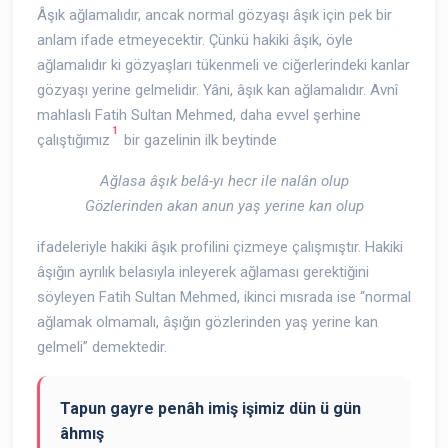
Âşık ağlamalıdır, ancak normal gözyaşı âşık için pek bir
anlam ifade etmeyecektir. Çünkü hakiki âşık, öyle
ağlamalıdır ki gözyaşları tükenmeli ve ciğerlerindeki kanlar
gözyaşı yerine gelmelidir. Yâni, âşık kan ağlamalıdır. Avnî
mahlaslı Fatih Sultan Mehmed, daha evvel şerhine
1
çalıştığımız
bir gazelinin ilk beytinde
Ağlasa âşık belâ-yı hecr ile nalân olup
Gözlerinden akan anun yaş yerine kan olup
ifadeleriyle hakiki âşık profilini çizmeye çalışmıştır. Hakiki
âşığın ayrılık belasıyla inleyerek ağlaması gerektiğini
söyleyen Fatih Sultan Mehmed, ikinci mısrada ise “normal
ağlamak olmamalı, âşığın gözlerinden yaş yerine kan
gelmeli” demektedir.
Tapun gayre penâh imiş işimiz dün ü gün
âhmış