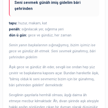
Seni sevmek günâh imiş gidelim bâri
şehrinden
tapu:
huzur, makam, kat
penâh:
sığınılacak yer, sığınma yeri
dün ü gün:
gece ve gündüz, her zaman
Senin yanın başkalarının sığınağıymış, bizim işimiz ise
gece ve gündüz âh etmek. Seni sevmek günahmış, bâri
şehrinden gidelim
Âşık gece ve gündüz âh eder, sevgili ise ondan hep yüz
çevirir ve başkalarına kapısını açar. Bundan hareketle âşık,
“bilmiş olduk ki seni sevmemiz bizim için bir günahmış,
bâri şehrinden gidelim” demektedir.
Sevgilinin gayrılarla hemhâl olması, âşığı daima âh
etmeye mecbur kılmaktadır. Âh, divan şiirinde aşk ateşiyle
hakiki aşığın gönlünden çıkan bir duman olarak düşünülür