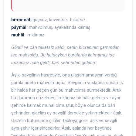
bî-mecâl:
güçsüz, kuvvetsiz, takatsiz
pâymâl:
mahvolmuş, ayakaltında kalmış
muhâl:
imkânsız
Gönül ve cân takatsiz kaldı, senin hicranının gamından
ise mahvoldu. Bu haldeyken buralarda kalmamız ise
imkânsız hâle geldi, bâri şehrinden gidelim.
Âşık, sevgilinin hasretiyle, ona ulaşamamasının verdiği
gamla âdeta mahvolmuştur. Sevgilinin vuslatına susamış
bir halde her geçen gün bu mahvolma sürmektedir. Artık
bu durumun düzelmesi imkânsız bir hâle gelmiş ve aynı
şehirde kalmak muhal olmuştur, böyle olunca da bâri
şehrinden gidelim ey sevgili! demekle yetinmektedir âşık.
Gazelin bütününde çizilen tabloya göre, âşık ve sevgili
aynı şehir içerisindedirler. Âşık, aslında her beytinde
“gidelim bâri şehrinden” redifiyle “Ey Sevgili, sana bu denli