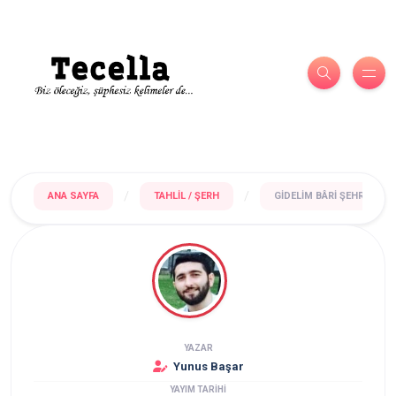
/
/
ANA SAYFA
TAHLIL / ŞERH
GIDELIM BÂRI ŞEHRINDEN 
YAZAR
Yunus Başar
YAYIM TARİHİ