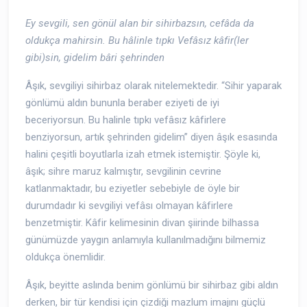
Ey sevgili, sen gönül alan bir sihirbazsın, cefâda da
oldukça mahirsin. Bu hâlinle tıpkı Vefâsız kâfir(ler
gibi)sin, gidelim bâri şehrinden
Âşık, sevgiliyi sihirbaz olarak nitelemektedir. “Sihir yaparak
gönlümü aldın bununla beraber eziyeti de iyi
beceriyorsun. Bu halinle tıpkı vefâsız kâfirlere
benziyorsun, artık şehrinden gidelim” diyen âşık esasında
halini çeşitli boyutlarla izah etmek istemiştir. Şöyle ki,
âşık; sihre maruz kalmıştır, sevgilinin cevrine
katlanmaktadır, bu eziyetler sebebiyle de öyle bir
durumdadır ki sevgiliyi vefâsı olmayan kâfirlere
benzetmiştir. Kâfir kelimesinin divan şiirinde bilhassa
günümüzde yaygın anlamıyla kullanılmadığını bilmemiz
oldukça önemlidir.
Âşık, beyitte aslında benim gönlümü bir sihirbaz gibi aldın
derken, bir tür kendisi için çizdiği mazlum imajını güçlü