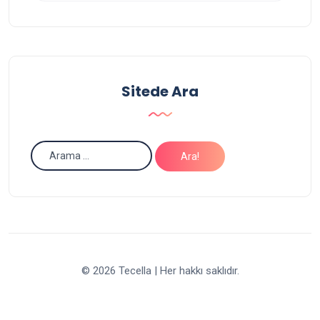
Yazarın
yazısı bulunuyor.
11
Yazarın Tüm Yazılarını Görüntüle
Sitede Ara
© 2026 Tecella | Her hakkı saklıdır.