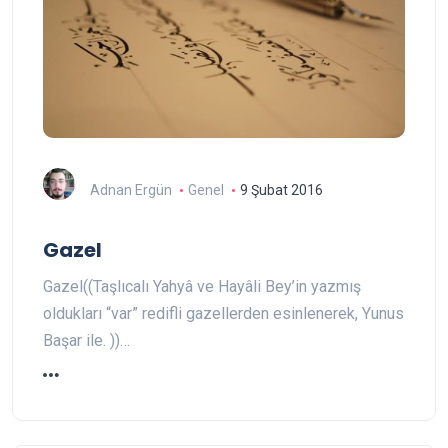
Adnan Ergün
Genel
9 Şubat 2016
Gazel
Gazel((Taşlıcalı Yahyâ ve Hayâli Bey’in yazmış
oldukları “var” redifli gazellerden esinlenerek, Yunus
Başar ile. ))…