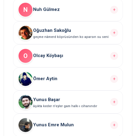
Yazarın
yazısı bulunuyor.
2
N
Nuh Gülmez
+
Yazarın Tüm Yazılarını Görüntüle
Yazarın
yazısı bulunuyor.
1
Oğuzhan Sakoğlu
+
geçme nâmerd köprüsünden ko aparsın su seni
Yazarın Tüm Yazılarını Görüntüle
Yazarın
yazısı bulunuyor.
5
O
Olcay Köybaşı
+
Yazarın Tüm Yazılarını Görüntüle
Yazarın
yazısı bulunuyor.
1
Ömer Aytin
+
Yazarın Tüm Yazılarını Görüntüle
Yazarın
yazısı bulunuyor.
1
Yunus Başar
+
âşıkta keder n'eyler gam halk-ı cihanındır
Yazarın Tüm Yazılarını Görüntüle
Yazarın
yazısı bulunuyor.
28
Yunus Emre Mulun
+
Yazarın Tüm Yazılarını Görüntüle