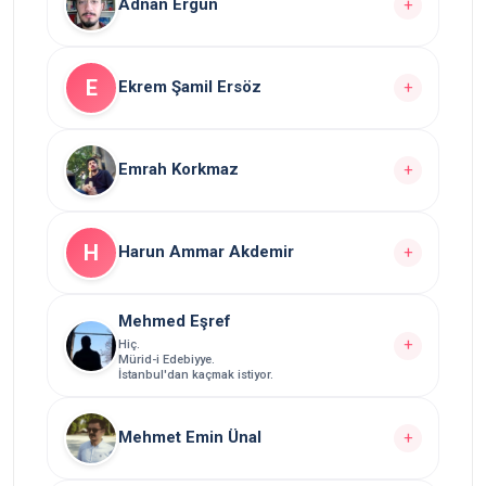
Adnan Ergün
+
Yazarın
yazısı bulunuyor.
10
E
Ekrem Şamil Ersöz
+
Yazarın Tüm Yazılarını Görüntüle
Yazarın
yazısı bulunuyor.
1
Emrah Korkmaz
+
Yazarın Tüm Yazılarını Görüntüle
Yazarın
yazısı bulunuyor.
4
H
Harun Ammar Akdemir
+
Yazarın Tüm Yazılarını Görüntüle
Mehmed Eşref
Yazarın
yazısı bulunuyor.
2
+
Hiç.
Mürid-i Edebiyye.
Yazarın Tüm Yazılarını Görüntüle
İstanbul'dan kaçmak istiyor.
Yazarın
yazısı bulunuyor.
12
Mehmet Emin Ünal
+
Yazarın Tüm Yazılarını Görüntüle