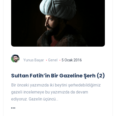
Yunus Başar
Genel
5 Ocak 2016
Sultan Fatih’in Bir Gazeline Şerh (2)
Bir önceki yazımızda iki beytini şerhedebildiğimiz
gazeli incelemeye bu yazımızda da devam
ediyoruz. Gazelin üçüncü…