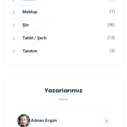
(1)
Mektup
(46)
Şiir
(13)
Tahlil / Şerh
(5)
Tanıtım
Yazarlarımız
Adnan Ergün
+