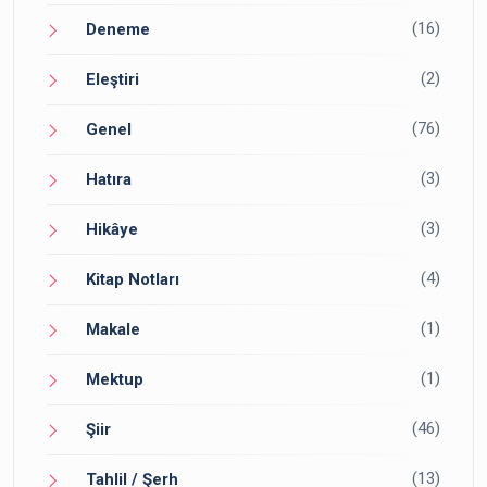
(16)
Deneme
(2)
Eleştiri
(76)
Genel
(3)
Hatıra
(3)
Hikâye
(4)
Kitap Notları
(1)
Makale
(1)
Mektup
(46)
Şiir
(13)
Tahlil / Şerh