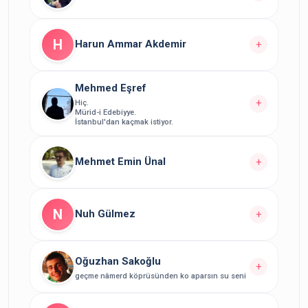
Yazarın Tüm Yazılarını Görüntüle
Yazarın
yazısı bulunuyor.
4
H
Harun Ammar Akdemir
+
Yazarın Tüm Yazılarını Görüntüle
Mehmed Eşref
Yazarın
yazısı bulunuyor.
2
+
Hiç.
Mürid-i Edebiyye.
Yazarın Tüm Yazılarını Görüntüle
İstanbul'dan kaçmak istiyor.
Yazarın
yazısı bulunuyor.
12
Mehmet Emin Ünal
+
Yazarın Tüm Yazılarını Görüntüle
Yazarın
yazısı bulunuyor.
2
N
Nuh Gülmez
+
Yazarın Tüm Yazılarını Görüntüle
Yazarın
yazısı bulunuyor.
1
Oğuzhan Sakoğlu
+
geçme nâmerd köprüsünden ko aparsın su seni
Yazarın Tüm Yazılarını Görüntüle