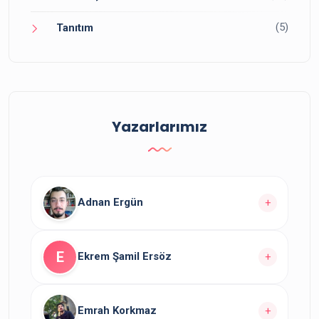
(5)
Tanıtım
Yazarlarımız
Adnan Ergün
+
Yazarın
yazısı bulunuyor.
10
E
Ekrem Şamil Ersöz
+
Yazarın Tüm Yazılarını Görüntüle
Yazarın
yazısı bulunuyor.
1
Emrah Korkmaz
+